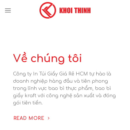
Skip
to
content
Về chúng tôi
Công ty In Túi Giấy Giá Rẻ HCM tự hào là
doanh nghiệp hàng đầu và tiên phong
trong lĩnh vực bao bì thực phẩm, bao bì
giấy kraft với công nghệ sản xuất và đóng
gói tiên tiến.
READ MORE