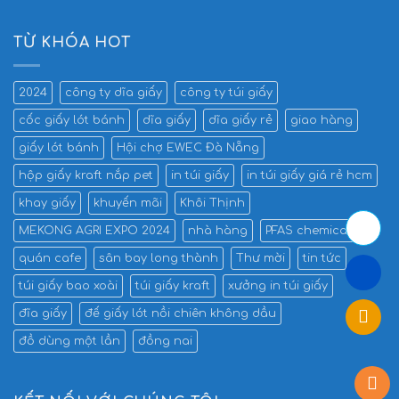
TỪ KHÓA HOT
2024
công ty dĩa giấy
công ty túi giấy
cốc giấy lót bánh
dĩa giấy
dĩa giấy rẻ
giao hàng
giấy lót bánh
Hội chợ EWEC Đà Nẵng
hộp giấy kraft nắp pet
in túi giấy
in túi giấy giá rẻ hcm
khay giấy
khuyến mãi
Khôi Thịnh
MEKONG AGRI EXPO 2024
nhà hàng
PFAS chemicals
quán cafe
sân bay long thành
Thư mời
tin tức
túi giấy bao xoài
túi giấy kraft
xưởng in túi giấy
đĩa giấy
đế giấy lót nồi chiên không dầu
đồ dùng một lần
đồng nai