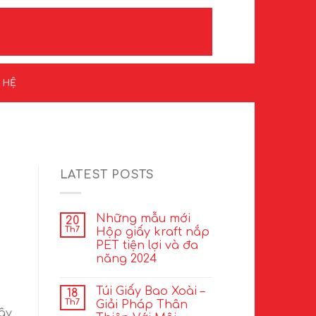
N HỆ
LATEST POSTS
Những mẫu mới
20
Th7
Hộp giấy kraft nắp
PET tiện lợi và đa
năng 2024
Túi Giấy Bao Xoài –
18
Th7
Giải Pháp Thân
đây