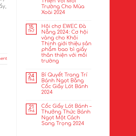
Thiện Với Môi
ấy,
Trường Cho Mùa
Xoài 2024
Hội chợ EWEC Đà
15
Th7
Nẵng 2024: Cơ hội
vàng cho Khôi
Thịnh giới thiệu sản
phẩm bao bì giấy
thân thiện với môi
ent
trường
Bí Quyết Trang Trí
24
Th6
Bánh Ngọt Bằng
Cốc Giấy Lót Bánh
2024
Cốc Giấy Lót Bánh –
21
Th6
Thưởng Thức Bánh
Ngọt Một Cách
Sang Trọng 2024