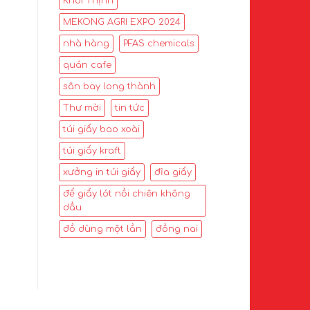
Khôi Thịnh
MEKONG AGRI EXPO 2024
nhà hàng
PFAS chemicals
quán cafe
sân bay long thành
Thư mời
tin tức
túi giấy bao xoài
túi giấy kraft
xưởng in túi giấy
đĩa giấy
đế giấy lót nồi chiên không
dầu
đồ dùng một lần
đồng nai