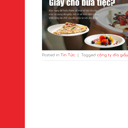
Posted in
Tin Tức
|
Tagged
công ty dĩa giấy