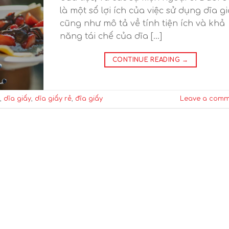
là một số lợi ích của việc sử dụng dĩa gi
cũng như mô tả về tính tiện ích và khả
năng tái chế của dĩa […]
CONTINUE READING
→
,
dĩa giấy
,
dĩa giấy rẻ
,
đĩa giấy
Leave a comm