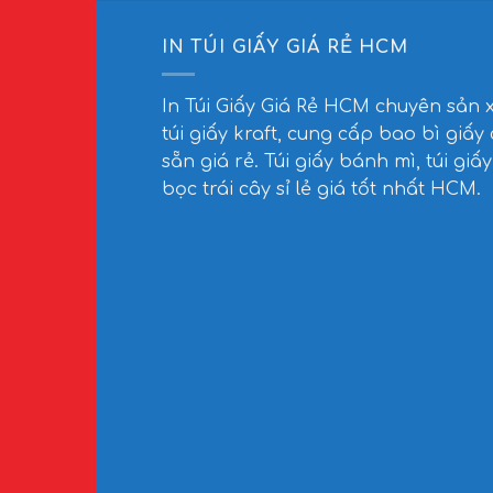
IN TÚI GIẤY GIÁ RẺ HCM
In Túi Giấy Giá Rẻ HCM
chuyên sản 
túi giấy kraft, cung cấp bao bì giấy
sẵn giá rẻ. Túi giấy bánh mì, túi giấy
bọc trái cây sỉ lẻ giá tốt nhất HCM.