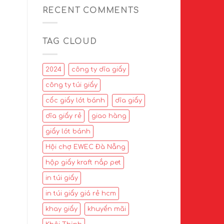
RECENT COMMENTS
TAG CLOUD
2024
công ty dĩa giấy
công ty túi giấy
cốc giấy lót bánh
dĩa giấy
dĩa giấy rẻ
giao hàng
giấy lót bánh
Hội chợ EWEC Đà Nẵng
hộp giấy kraft nắp pet
in túi giấy
in túi giấy giá rẻ hcm
khay giấy
khuyến mãi