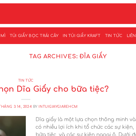
 MÌ
TÚI GIẤY BỌC TRÁI CÂY
IN TÚI GIẤY KRAFT
TIN TỨC
LIÊ
TAG ARCHIVES:
ĐĨA GIẤY
TIN TỨC
họn Dĩa Giấy cho bữa tiệc?
THÁNG 3 14, 2024
BY
INTUIGIAYGIAREHCM
Dĩa giấy là một lựa chọn thông minh và
có nhiều lợi ích khi tổ chức các sự kiện,
bữa tiệc, và các sự kiện ngoại ô. Dưới 