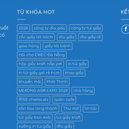
TỪ KHÓA HOT
KẾ
xuất
2024
công ty dĩa giấy
công ty túi giấy
 có
cốc giấy lót bánh
dĩa giấy
dĩa giấy rẻ
giao hàng
giấy lót bánh
Hội chợ EWEC Đà Nẵng
hộp giấy kraft nắp pet
in túi giấy
in túi giấy giá rẻ hcm
khay giấy
khuyến mãi
Khôi Thịnh
MEKONG AGRI EXPO 2024
nhà hàng
PFAS chemicals
quán cafe
sân bay long thành
Thư mời
tin tức
túi giấy bao xoài
túi giấy kraft
xưởng in túi giấy
đĩa giấy