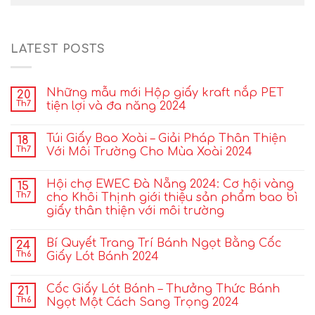
LATEST POSTS
Những mẫu mới Hộp giấy kraft nắp PET
20
Th7
tiện lợi và đa năng 2024
Túi Giấy Bao Xoài – Giải Pháp Thân Thiện
18
Th7
Với Môi Trường Cho Mùa Xoài 2024
Hội chợ EWEC Đà Nẵng 2024: Cơ hội vàng
15
Th7
cho Khôi Thịnh giới thiệu sản phẩm bao bì
giấy thân thiện với môi trường
Bí Quyết Trang Trí Bánh Ngọt Bằng Cốc
24
Th6
Giấy Lót Bánh 2024
Cốc Giấy Lót Bánh – Thưởng Thức Bánh
21
Th6
Ngọt Một Cách Sang Trọng 2024