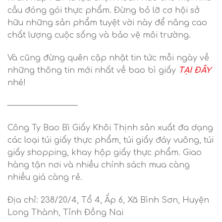
cầu đóng gói thực phẩm. Đừng bỏ lỡ cơ hội sở
hữu những sản phẩm tuyệt vời này để nâng cao
chất lượng cuộc sống và bảo vệ môi trường.
Và cũng đừng quên cập nhật tin tức mỗi ngày về
những thông tin mới nhất về bao bì giấy
TẠI ĐÂY
nhé!
—————————–
Công Ty Bao Bì Giấy Khôi Thịnh sản xuất đa dạng
các loại túi giấy thực phẩm, túi giấy đáy vuông, túi
giấy shopping, khay hộp giấy thực phẩm. Giao
hàng tận nơi và nhiều chính sách mua càng
nhiều giá càng rẻ.
Địa chỉ: 238/20/4, Tổ 4, Ấp 6, Xã Bình Sơn, Huyện
Long Thành, Tỉnh Đồng Nai