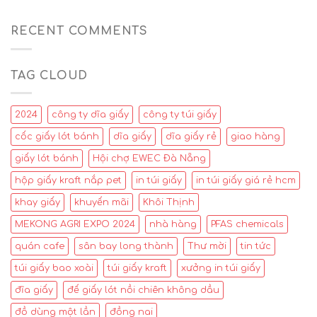
RECENT COMMENTS
TAG CLOUD
2024
công ty dĩa giấy
công ty túi giấy
cốc giấy lót bánh
dĩa giấy
dĩa giấy rẻ
giao hàng
giấy lót bánh
Hội chợ EWEC Đà Nẵng
hộp giấy kraft nắp pet
in túi giấy
in túi giấy giá rẻ hcm
khay giấy
khuyến mãi
Khôi Thịnh
MEKONG AGRI EXPO 2024
nhà hàng
PFAS chemicals
quán cafe
sân bay long thành
Thư mời
tin tức
túi giấy bao xoài
túi giấy kraft
xưởng in túi giấy
đĩa giấy
đế giấy lót nồi chiên không dầu
đồ dùng một lần
đồng nai