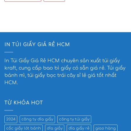
IN TÚI GIẤY GIÁ RẺ HCM
In Túi Giấy Giá Rẻ HCM
chuyên sản xuất túi giấy
kraft, cung cấp bao bì giấy có sẵn giá rẻ. Túi giấy
bánh mì, túi giấy bọc trái cây sỉ lẻ giá tốt nhất
HCM.
TỪ KHÓA HOT
2024
công ty dĩa giấy
công ty túi giấy
cốc giấy lót bánh
dĩa giấy
dĩa giấy rẻ
giao hàng