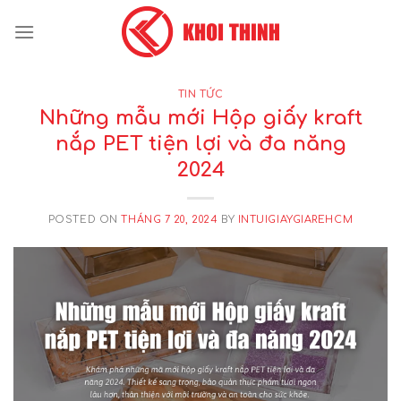
Skip
to
content
TIN TỨC
Những mẫu mới Hộp giấy kraft
nắp PET tiện lợi và đa năng
2024
POSTED ON
THÁNG 7 20, 2024
BY
INTUIGIAYGIAREHCM