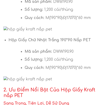
Mã sản phẩm:
DWB190.90
Số lượng:
1,200 cái/thùng
Quy cách:
M(190*90)
Đ(170
70)*60 mm
Hộp Giấy Chữ Nhật Trắng 190*90 Nắp PET
Mã sản phẩm:
DWW190.90
Số lượng:
1,200 cái/thùng
Quy cách:
M(190*90)
Đ(170
70)*60 mm
2. Ưu Điểm Nổi Bật Của Hộp Giấy Kraft
nắp PET
Sang Trọng, Tiện Lợi, Dễ Sử Dụng