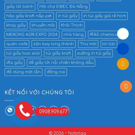
giấy lót bánh
Hội chợ EWEC Đà Nẵng
hộp giấy kraft nắp pet
in túi giấy
in túi giấy giá rẻ hcm
khay giấy
khuyến mãi
Khôi Thịnh
MEKONG AGRI EXPO 2024
nhà hàng
PFAS chemicals
quán cafe
sân bay long thành
Thư mời
tin tức
túi giấy bao xoài
túi giấy kraft
xưởng in túi giấy
đĩa giấy
đế giấy lót nồi chiên không dầu
đồ dùng một lần
đồng nai
KẾT NỐI VỚI CHÚNG TÔI
0908.909.677
© 2026 • Nobitaq