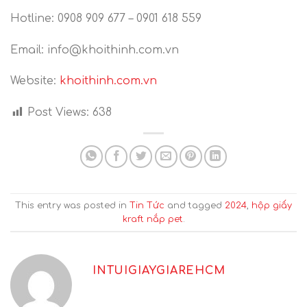
Hotline: 0908 909 677 – 0901 618 559
Email: info@khoithinh.com.vn
Website:
khoithinh.com.vn
Post Views:
638
This entry was posted in
Tin Tức
and tagged
2024
,
hộp giấy
kraft nắp pet
.
INTUIGIAYGIAREHCM