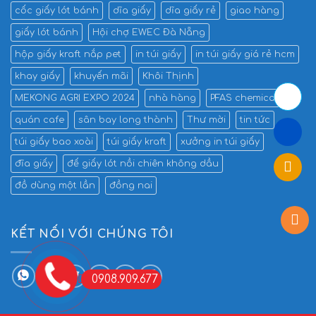
cốc giấy lót bánh
dĩa giấy
dĩa giấy rẻ
giao hàng
giấy lót bánh
Hội chợ EWEC Đà Nẵng
hộp giấy kraft nắp pet
in túi giấy
in túi giấy giá rẻ hcm
khay giấy
khuyến mãi
Khôi Thịnh
MEKONG AGRI EXPO 2024
nhà hàng
PFAS chemicals
quán cafe
sân bay long thành
Thư mời
tin tức
túi giấy bao xoài
túi giấy kraft
xưởng in túi giấy
đĩa giấy
đế giấy lót nồi chiên không dầu
đồ dùng một lần
đồng nai
KẾT NỐI VỚI CHÚNG TÔI
0908.909.677