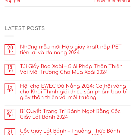
nắp pet
Leave a comment
LATEST POSTS
Những mẫu mới Hộp giấy kraft nắp PET
20
Th7
tiện lợi và đa năng 2024
Túi Giấy Bao Xoài – Giải Pháp Thân Thiện
18
Th7
Với Môi Trường Cho Mùa Xoài 2024
Hội chợ EWEC Đà Nẵng 2024: Cơ hội vàng
15
Th7
cho Khôi Thịnh giới thiệu sản phẩm bao bì
giấy thân thiện với môi trường
Bí Quyết Trang Trí Bánh Ngọt Bằng Cốc
24
Th6
Giấy Lót Bánh 2024
Cốc Giấy Lót Bánh – Thưởng Thức Bánh
21