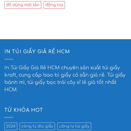
đồ dùng một lần
đồng nai
IN TÚI GIẤY GIÁ RẺ HCM
In Túi Giấy Giá Rẻ HCM
chuyên sản xuất túi giấy
kraft, cung cấp bao bì giấy có sẵn giá rẻ. Túi giấy
bánh mì, túi giấy bọc trái cây sỉ lẻ giá tốt nhất
HCM.
TỪ KHÓA HOT
2024
công ty dĩa giấy
công ty túi giấy