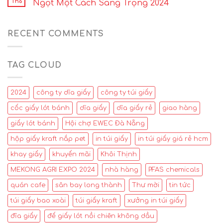
Th6
Ngọt Một Cách Sang Trọng 2024
RECENT COMMENTS
TAG CLOUD
2024
công ty dĩa giấy
công ty túi giấy
cốc giấy lót bánh
dĩa giấy
dĩa giấy rẻ
giao hàng
giấy lót bánh
Hội chợ EWEC Đà Nẵng
hộp giấy kraft nắp pet
in túi giấy
in túi giấy giá rẻ hcm
khay giấy
khuyến mãi
Khôi Thịnh
MEKONG AGRI EXPO 2024
nhà hàng
PFAS chemicals
quán cafe
sân bay long thành
Thư mời
tin tức
túi giấy bao xoài
túi giấy kraft
xưởng in túi giấy
đĩa giấy
đế giấy lót nồi chiên không dầu