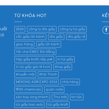
TỪ KHÓA HOT
KẾ
xuất
2024
công ty dĩa giấy
công ty túi giấy
 có
cốc giấy lót bánh
dĩa giấy
dĩa giấy rẻ
giao hàng
giấy lót bánh
Hội chợ EWEC Đà Nẵng
hộp giấy kraft nắp pet
in túi giấy
in túi giấy giá rẻ hcm
khay giấy
khuyến mãi
Khôi Thịnh
MEKONG AGRI EXPO 2024
nhà hàng
PFAS chemicals
quán cafe
sân bay long thành
Thư mời
tin tức
túi giấy bao xoài
túi giấy kraft