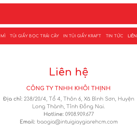
 MÌ
TÚI GIẤY BỌC TRÁI CÂY
IN TÚI GIẤY KRAFT
TIN TỨC
LIÊ
Liên hệ
CÔNG TY TNHH KHÔI THỊNH
Địa chỉ:
238/20/4, Tổ 4, Thôn 6, Xã Bình Sơn, Huyện
Long Thành, Tỉnh Đồng Nai.
Hotline:
0908.909.677
Email:
baogia@intuigiaygiarehcm.com