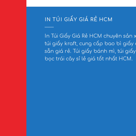
IN TÚI GIẤY GIÁ RẺ HCM
In Túi Giấy Giá Rẻ HCM
chuyên sản 
túi giấy kraft, cung cấp bao bì giấy
sẵn giá rẻ. Túi giấy bánh mì, túi giấy
bọc trái cây sỉ lẻ giá tốt nhất HCM.