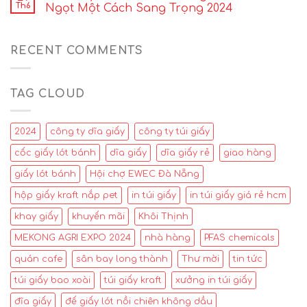
Th6
Ngọt Một Cách Sang Trọng 2024
RECENT COMMENTS
TAG CLOUD
2024
công ty dĩa giấy
công ty túi giấy
cốc giấy lót bánh
dĩa giấy
dĩa giấy rẻ
giao hàng
giấy lót bánh
Hội chợ EWEC Đà Nẵng
hộp giấy kraft nắp pet
in túi giấy
in túi giấy giá rẻ hcm
khay giấy
khuyến mãi
Khôi Thịnh
MEKONG AGRI EXPO 2024
nhà hàng
PFAS chemicals
quán cafe
sân bay long thành
Thư mời
tin tức
túi giấy bao xoài
túi giấy kraft
xưởng in túi giấy
đĩa giấy
đế giấy lót nồi chiên không dầu