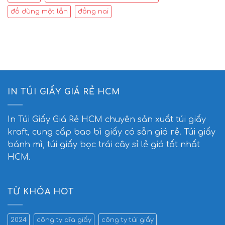
đồ dùng một lần
đồng nai
IN TÚI GIẤY GIÁ RẺ HCM
In Túi Giấy Giá Rẻ HCM
chuyên sản xuất túi giấy
kraft, cung cấp bao bì giấy có sẵn giá rẻ. Túi giấy
bánh mì, túi giấy bọc trái cây sỉ lẻ giá tốt nhất
HCM.
TỪ KHÓA HOT
2024
công ty dĩa giấy
công ty túi giấy