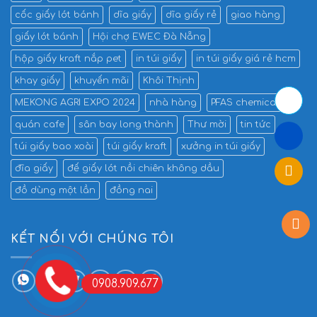
cốc giấy lót bánh
dĩa giấy
dĩa giấy rẻ
giao hàng
giấy lót bánh
Hội chợ EWEC Đà Nẵng
hộp giấy kraft nắp pet
in túi giấy
in túi giấy giá rẻ hcm
khay giấy
khuyến mãi
Khôi Thịnh
MEKONG AGRI EXPO 2024
nhà hàng
PFAS chemicals
quán cafe
sân bay long thành
Thư mời
tin tức
túi giấy bao xoài
túi giấy kraft
xưởng in túi giấy
đĩa giấy
đế giấy lót nồi chiên không dầu
đồ dùng một lần
đồng nai
KẾT NỐI VỚI CHÚNG TÔI
0908.909.677