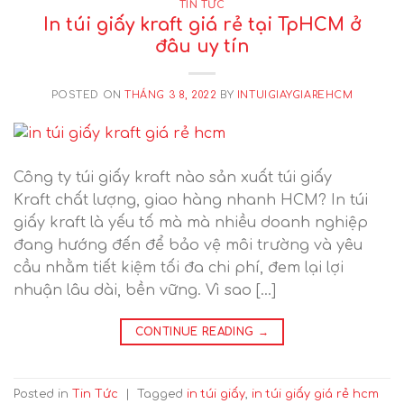
TIN TỨC
In túi giấy kraft giá rẻ tại TpHCM ở
đâu uy tín
POSTED ON
THÁNG 3 8, 2022
BY
INTUIGIAYGIAREHCM
Công ty túi giấy kraft nào sản xuất túi giấy
Kraft chất lượng, giao hàng nhanh HCM? In túi
giấy kraft là yếu tố mà mà nhiều doanh nghiệp
đang hướng đến để bảo vệ môi trường và yêu
cầu nhằm tiết kiệm tối đa chi phí, đem lại lợi
nhuận lâu dài, bền vững. Vì sao […]
CONTINUE READING
→
Posted in
Tin Tức
|
Tagged
in túi giấy
,
in túi giấy giá rẻ hcm