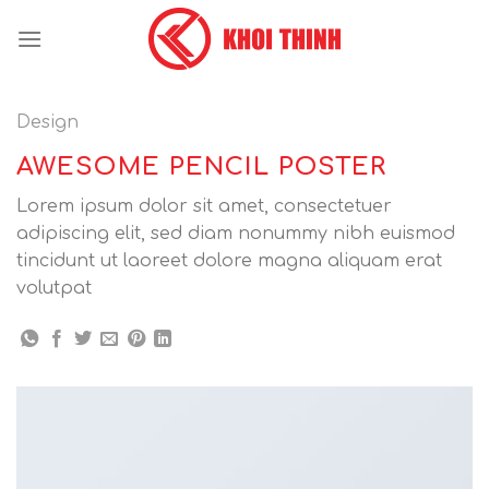
Skip
to
content
Design
AWESOME PENCIL POSTER
Lorem ipsum dolor sit amet, consectetuer
adipiscing elit, sed diam nonummy nibh euismod
tincidunt ut laoreet dolore magna aliquam erat
volutpat