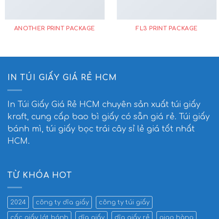
ANOTHER PRINT PACKAGE
FL3 PRINT PACKAGE
IN TÚI GIẤY GIÁ RẺ HCM
In Túi Giấy Giá Rẻ HCM
chuyên sản xuất túi giấy
kraft, cung cấp bao bì giấy có sẵn giá rẻ. Túi giấy
bánh mì, túi giấy bọc trái cây sỉ lẻ giá tốt nhất
HCM.
TỪ KHÓA HOT
2024
công ty dĩa giấy
công ty túi giấy
cốc giấy lót bánh
dĩa giấy
dĩa giấy rẻ
giao hàng