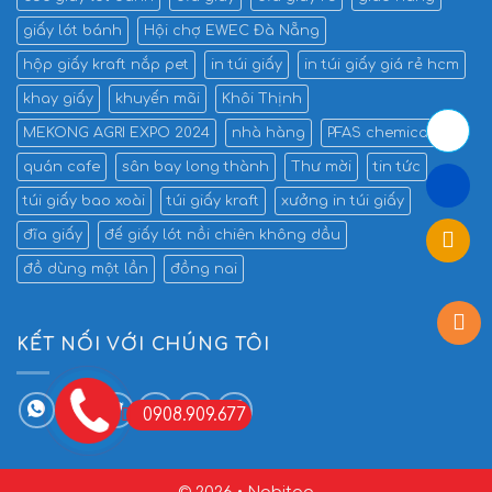
giấy lót bánh
Hội chợ EWEC Đà Nẵng
hộp giấy kraft nắp pet
in túi giấy
in túi giấy giá rẻ hcm
khay giấy
khuyến mãi
Khôi Thịnh
MEKONG AGRI EXPO 2024
nhà hàng
PFAS chemicals
quán cafe
sân bay long thành
Thư mời
tin tức
túi giấy bao xoài
túi giấy kraft
xưởng in túi giấy
đĩa giấy
đế giấy lót nồi chiên không dầu
đồ dùng một lần
đồng nai
KẾT NỐI VỚI CHÚNG TÔI
0908.909.677
© 2026 • Nobitaq