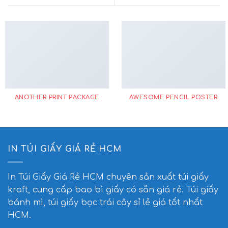
ANOTHER PRINT PACKAGE
AWESOME PENCIL POSTER
IN TÚI GIẤY GIÁ RẺ HCM
In Túi Giấy Giá Rẻ HCM
chuyên sản xuất túi giấy
kraft, cung cấp bao bì giấy có sẵn giá rẻ. Túi giấy
bánh mì, túi giấy bọc trái cây sỉ lẻ giá tốt nhất
HCM.