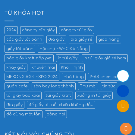
TỪ KHÓA HOT
2024
công ty dĩa giấy
công ty túi giấy
cốc giấy lót bánh
dĩa giấy
dĩa giấy rẻ
giao hàng
giấy lót bánh
Hội chợ EWEC Đà Nẵng
hộp giấy kraft nắp pet
in túi giấy
in túi giấy giá rẻ hcm
khay giấy
khuyến mãi
Khôi Thịnh
MEKONG AGRI EXPO 2024
nhà hàng
PFAS chemicals
quán cafe
sân bay long thành
Thư mời
tin tức
túi giấy bao xoài
túi giấy kraft
xưởng in túi giấy
đĩa giấy
đế giấy lót nồi chiên không dầu
đồ dùng một lần
đồng nai
KẾT NỐI VỚI CHÚNG TÔI