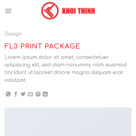
Skip
to
content
Design
FL3 PRINT PACKAGE
Lorem ipsum dolor sit amet, consectetuer
adipiscing elit, sed diam nonummy nibh euismod
tincidunt ut laoreet dolore magna aliquam erat
volutpat.