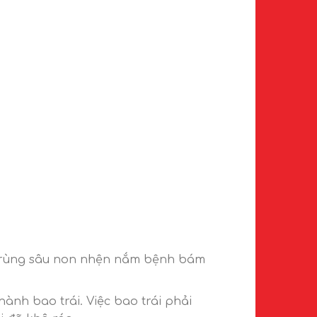
n trùng sâu non nhện nắm bệnh bám
ành bao trái. Việc bao trái phải