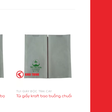
TÚI GIẤY BỌC TRÁI CÂY
TÚI GIẤY BỌC TRÁ
 bọ
Túi giấy kraft bao buồng chuối
Túi bọc trái cây