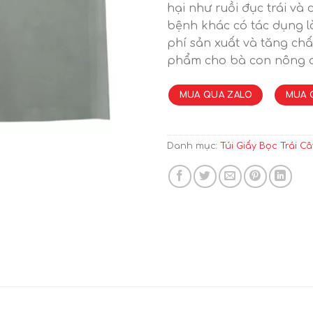
hại như ruồi đục trái và 
bệnh khác có tác dụng l
phí sản xuất và tăng chấ
phẩm cho bà con nông 
MUA QUA ZALO
MUA 
Danh mục:
Túi Giấy Bọc Trái Câ