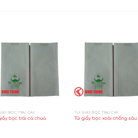
GIẤY BỌC TRÁI CÂY
TÚI GIẤY BỌC TRÁI CÂY
giấy bọc trái cà chua
Túi giấy bọc xoài chống sâu