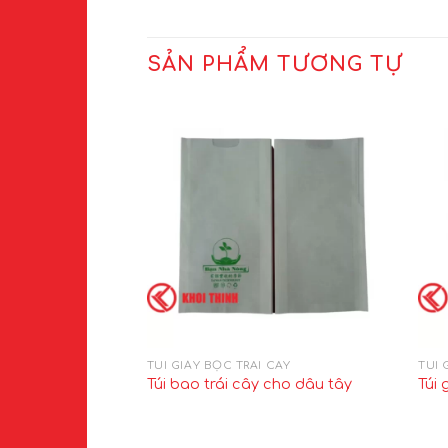
SẢN PHẨM TƯƠNG TỰ
TÚI GIẤY BỌC TRÁI CÂY
TÚI 
Túi bao trái cây cho dâu tây
Túi 