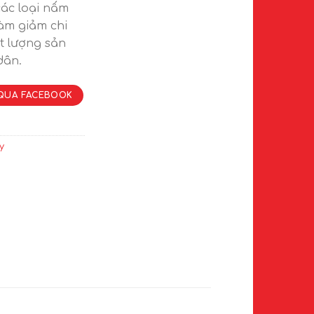
các loại nấm
àm giảm chi
t lượng sản
dân.
QUA FACEBOOK
y