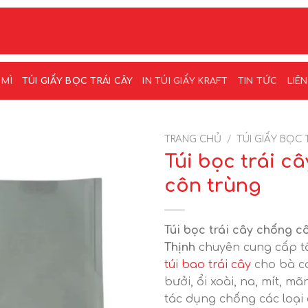
 MÌ
TÚI GIẤY BỌC TRÁI CÂY
IN TÚI GIẤY KRAFT
TIN TỨC
LIÊ
TRANG CHỦ
/
TÚI GIẤY BỌC 
Túi bọc trái c
côn trùng
Túi bọc trái cây chống c
Thịnh
chuyên cung cấp tấ
túi bao trái cây
cho bà co
bưởi, ổi xoài, na, mít, mã
tác dụng chống các loại