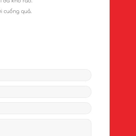
i đã khô ráo.
ới cuống quả.