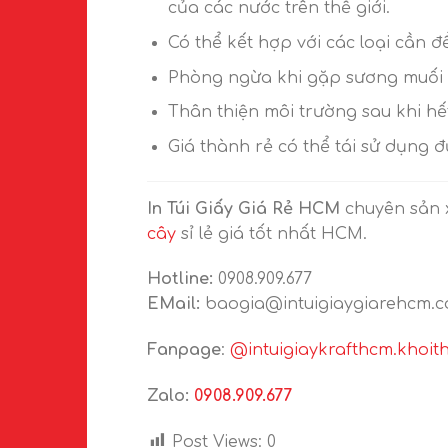
của các nước trên thế giới.
Có thể kết hợp với các loại cần 
Phòng ngừa khi gặp sương muối là
Thân thiện môi trường sau khi hế
Giá thành rẻ có thể tái sử dụng đ
In Túi Giấy Giá Rẻ HCM
chuyên sản x
cây
sỉ lẻ giá tốt nhất HCM.
Hotline:
0908.909.677
EMail:
baogia@intuigiaygiarehcm.
Fanpage
:
@intuigiaykrafthcm.khoit
Zalo:
0908.909.677
Post Views:
0