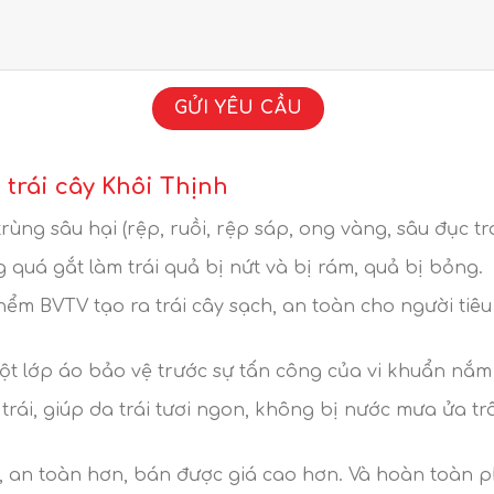
 trái cây Khôi Thịnh
 trùng sâu hại (rệp, ruồi, rệp sáp, ong vàng, sâu đục trá
quá gắt làm trái quả bị nứt và bị rám, quả bị bỏng.
hểm BVTV tạo ra trái cây sạch, an toàn cho người tiê
t lớp áo bảo vệ trước sự tấn công của vi khuẩn nắm
 trái, giúp da trái tươi ngon, không bị nước mưa ửa t
n, an toàn hơn, bán được giá cao hơn. Và hoàn toàn p