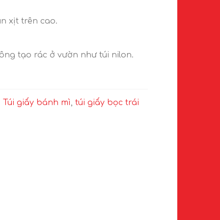
 xịt trên cao.
ng tạo rác ở vườn như túi nilon.
.
Túi giấy bánh mì
,
túi giấy bọc trái