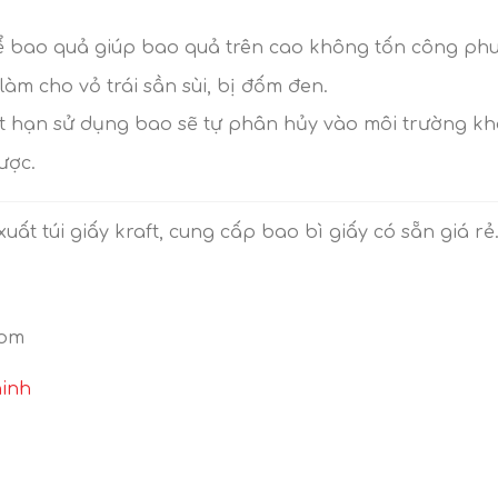
để bao quả giúp bao quả trên cao không tốn công phun
m cho vỏ trái sần sùi, bị đốm đen.
t hạn sử dụng bao sẽ tự phân hủy vào môi trường khô
ược.
uất túi giấy kraft, cung cấp bao bì giấy có sẵn giá rẻ
com
hinh