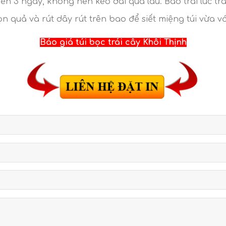
ến 3 ngày, không nên kéo dài quá lâu. Bao trái lúc trá
ọn quả và rút dây rút trên bao để siết miệng túi vừa v
Báo giá túi bọc trái cây Khôi Thịnh