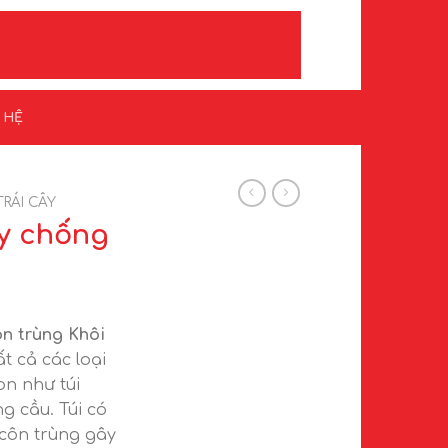
N HỆ
TRÁI CÂY
ây chống
ôn trùng Khôi
t cả các loại
n như túi
ng cầu. Túi có
 côn trùng gây