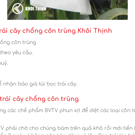
trái cây chống côn trùng Khôi Thịnh
hống côn trùng
theo yêu cầu.
huỷ.
để nhận báo giá túi bọc trái cây.
trái cây chống côn trùng
ng các chế phẩm BVTV phun xịt để diệt các loại cô
 phải chờ cho chúng bám trên quả khô rồi mới tiến h