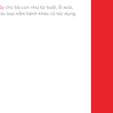
ây
cho bà con như túi bưởi, ổi xoài,
à các loại nấm bệnh khác có tác dụng