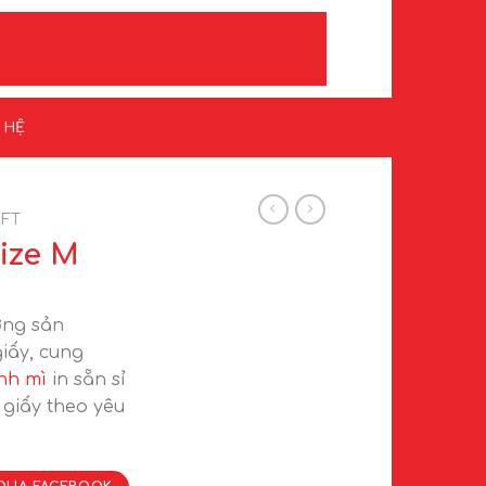
N HỆ
AFT
size M
ng sản
iấy, cung
nh mì
in sẵn sỉ
giấy theo yêu