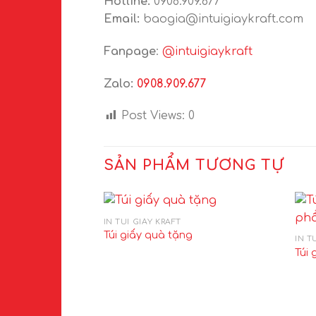
Hotline:
0908.909.677
Email:
baogia@intuigiaykraft.com
Fanpage
:
@intuigiaykraft
Zalo:
0908.909.677
Post Views:
0
SẢN PHẨM TƯƠNG TỰ
IN TÚI GIẤY KRAFT
Túi giấy quà tặng
IN T
Túi