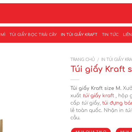
 MÌ
TÚI GIẤY BỌC TRÁI CÂY
IN TÚI GIẤY KRAFT
TIN TỨC
LIÊ
TRANG CHỦ
/
IN TÚI GIẤY KR
Túi giấy Kraft 
Túi giấy Kraft size M.
Xưở
xuất
túi
giấy kraft
, hộp g
cấp
túi
giấy,
túi đựng bá
lẻ toàn quốc. Nhận in
túi
cầu.