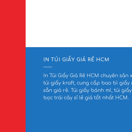
IN TÚI GIẤY GIÁ RẺ HCM
In Túi Giấy Giá Rẻ HCM
chuyên sản 
túi giấy kraft, cung cấp bao bì giấy
sẵn giá rẻ. Túi giấy bánh mì, túi giấy
bọc trái cây sỉ lẻ giá tốt nhất HCM.