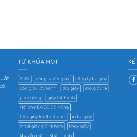
TỪ KHÓA HOT
KẾ
xuất
2024
công ty dĩa giấy
công ty túi giấy
 có
cốc giấy lót bánh
dĩa giấy
dĩa giấy rẻ
giao hàng
giấy lót bánh
Hội chợ EWEC Đà Nẵng
hộp giấy kraft nắp pet
in túi giấy
in túi giấy giá rẻ hcm
khay giấy
khuyến mãi
Khôi Thịnh