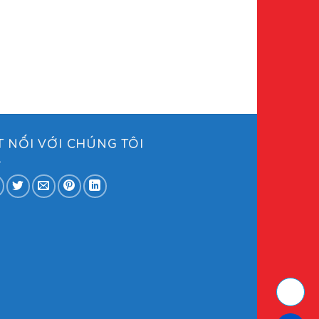
IN TÚI GIẤY KRAFT
Túi giấy quà Tế
T NỐI VỚI CHÚNG TÔI