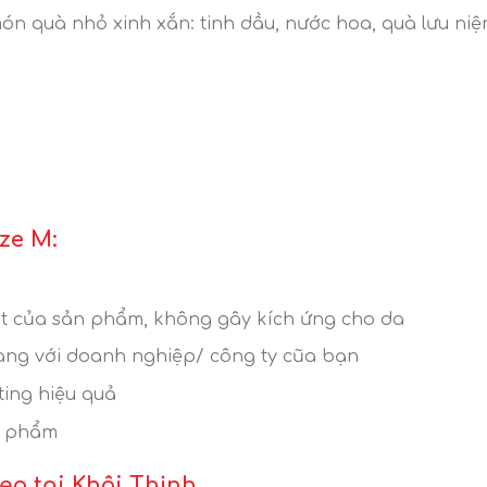
ón quà nhỏ xinh xắn: tinh dầu, nước hoa, quà lưu niệ
ize M:
t của sản phẩm, không gây kích ứng cho da
àng với doanh nghiệp/ công ty cũa bạn
ting hiệu quả
n phẩm
đẹp tại Khôi Thịnh