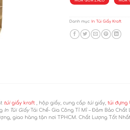
MUA QUA ZALO
MUA 
Danh mục:
In Túi Giấy Kraft
ất
túi
giấy kraft
, hộp giấy, cung cấp
túi
giấy,
túi đựng
ng
In Túi Giấy
Tái Chế- Gia Công Tỉ Mỉ – Đảm Bảo Chất
ượng, giao hàng tận nơi TPHCM. Chất Lượng Tốt Nhất.