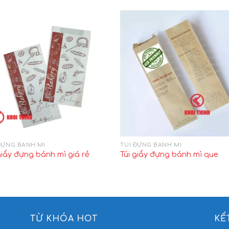
ĐỰNG BÁNH MÌ
TÚI ĐỰNG BÁNH MÌ
giấy đựng bánh mì giá rẻ
Túi giấy đựng bánh mì que
TỪ KHÓA HOT
KẾ