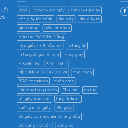
xuất
2024
công ty dĩa giấy
công ty túi giấy
 có
cốc giấy lót bánh
dĩa giấy
dĩa giấy rẻ
giao hàng
giấy lót bánh
Hội chợ EWEC Đà Nẵng
hộp giấy kraft nắp pet
in túi giấy
in túi giấy giá rẻ hcm
khay giấy
khuyến mãi
Khôi Thịnh
MEKONG AGRI EXPO 2024
nhà hàng
PFAS chemicals
quán cafe
sân bay long thành
Thư mời
tin tức
túi giấy bao xoài
túi giấy kraft
xưởng in túi giấy
đĩa giấy
đế giấy lót nồi chiên không dầu
đồ dùng một lần
đồng nai