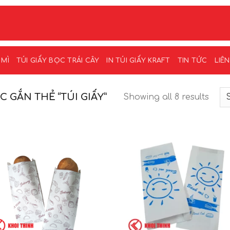
 MÌ
TÚI GIẤY BỌC TRÁI CÂY
IN TÚI GIẤY KRAFT
TIN TỨC
LIÊ
GẮN THẺ “TÚI GIẤY”
Showing all 8 results