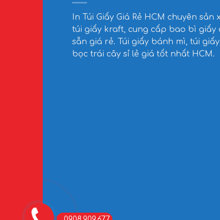
In Túi Giấy Giá Rẻ HCM
chuyên sản 
túi giấy kraft, cung cấp bao bì giấy
sẵn giá rẻ. Túi giấy bánh mì, túi giấy
bọc trái cây sỉ lẻ giá tốt nhất HCM.
0908.909.677