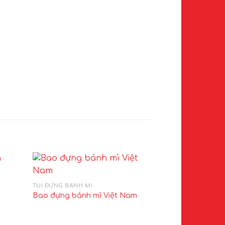
TÚI ĐỰNG BÁNH MÌ
TÚI ĐỰNG BÁNH M
Túi bánh mì Vi
Bao đựng bánh mì Việt Nam
Kraft