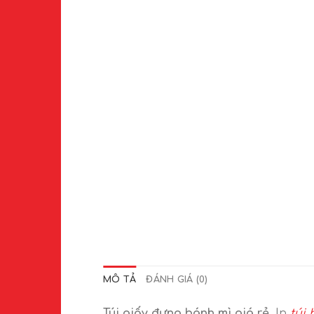
MÔ TẢ
ĐÁNH GIÁ (0)
Túi giấy đựng bánh mì giá rẻ
. In
túi