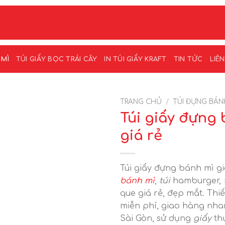
 MÌ
TÚI GIẤY BỌC TRÁI CÂY
IN TÚI GIẤY KRAFT
TIN TỨC
LIÊ
TRANG CHỦ
/
TÚI ĐỰNG BÁN
Túi giấy đựng
giá rẻ
Túi giấy đựng bánh mì gi
bánh mì
,
túi
hamburger,
que giá rẻ, đẹp mắt. Thiế
miễn phí, giao hàng nha
Sài Gòn, sử dụng
giấy
th