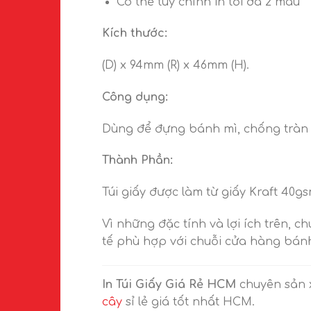
Có thể tùy chỉnh in tối đa 2 màu
Kích thước:
(D) x 94mm (R) x 46mm (H).
Công dụng:
Dùng để đựng bánh mì, chống tràn
Thành Phần:
Túi giấy được làm từ giấy Kraft 40gs
Vì những đặc tính và lợi ích trên, 
tế phù hợp với chuỗi cửa hàng bánh
In Túi Giấy Giá Rẻ HCM
chuyên sản x
cây
sỉ lẻ giá tốt nhất HCM.