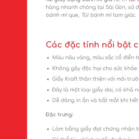
hàng nhanh chóng tại Sài Gòn, sử
bánh mì
que,
Túi bánh mì
tam giác.
Các đặc tính nổi bật c
Màu nâu vàng, màu sắc cổ điển t
Không gây độc hại cho sức khỏe 
Giấy Kraft thân thiện với môi trư
Đây là một loại giấy dai, có khả 
Dễ dàng in ấn và bắt mắt khi hết
Đặc trưng:
Làm bằng giấy đạt chứng nhận 