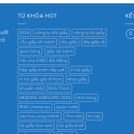
TỪ KHÓA HOT
KẾ
xuất
2024
công ty dĩa giấy
công ty túi giấy
 có
cốc giấy lót bánh
dĩa giấy
dĩa giấy rẻ
giao hàng
giấy lót bánh
Hội chợ EWEC Đà Nẵng
hộp giấy kraft nắp pet
in túi giấy
in túi giấy giá rẻ hcm
khay giấy
khuyến mãi
Khôi Thịnh
MEKONG AGRI EXPO 2024
nhà hàng
PFAS chemicals
quán cafe
sân bay long thành
Thư mời
tin tức
túi giấy bao xoài
túi giấy kraft