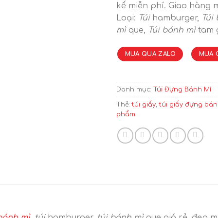
kế miễn phí. Giao hàng m
Loại:
Túi
hamburger,
Túi
mì
que,
Túi bánh mì
tam g
MUA QUA ZALO
MUA 
Danh mục:
Túi Đựng Bánh Mì
Thẻ:
túi giấy
,
túi giấy đựng bán
phẩm
 bánh mì
,
túi
hamburger,
túi bánh mì
que giá rẻ, đẹp mắ