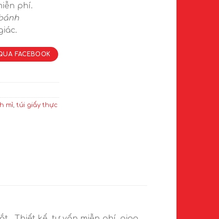
iễn phí.
 bánh
iác.
QUA FACEBOOK
h mì
,
túi giấy thực
t. Thiết kế, tư vấn miễn phí, giao