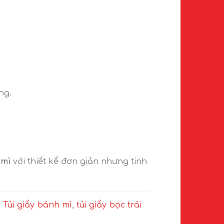
ng.
 mì
với thiết kế đơn giản nhưng tinh
.
Túi giấy bánh mì
,
túi giấy bọc trái