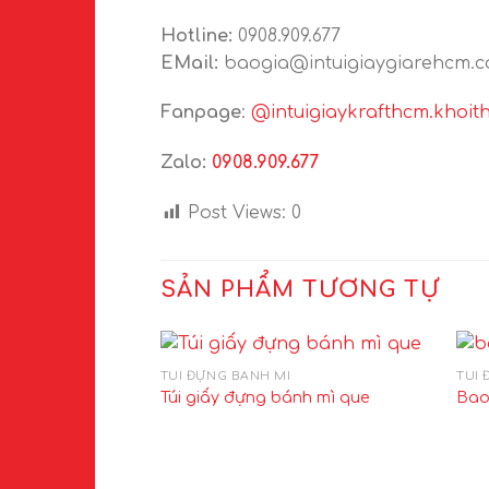
Hotline:
0908.909.677
EMail:
baogia@intuigiaygiarehcm.
Fanpage
:
@intuigiaykrafthcm.khoit
Zalo:
0908.909.677
Post Views:
0
SẢN PHẨM TƯƠNG TỰ
TÚI ĐỰNG BÁNH MÌ
TÚI 
Túi giấy đựng bánh mì que
Bao