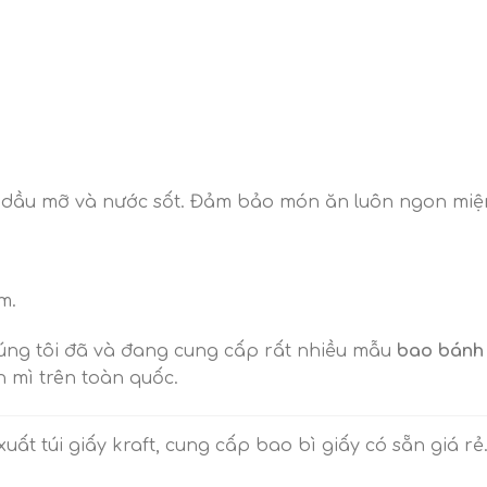
 dầu mỡ và nước sốt. Đảm bảo món ăn luôn ngon miệ
m.
chúng tôi đã và đang cung cấp rất nhiều mẫu
bao bánh
 mì trên toàn quốc.
uất túi giấy kraft, cung cấp bao bì giấy có sẵn giá rẻ