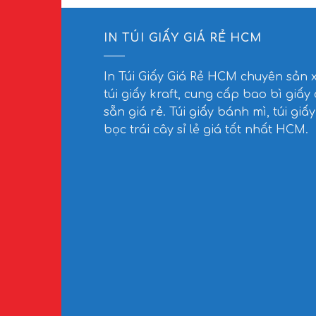
IN TÚI GIẤY GIÁ RẺ HCM
In Túi Giấy Giá Rẻ HCM
chuyên sản 
túi giấy kraft, cung cấp bao bì giấy
sẵn giá rẻ. Túi giấy bánh mì, túi giấy
bọc trái cây sỉ lẻ giá tốt nhất HCM.