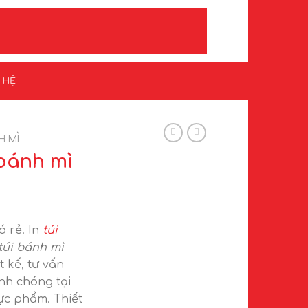
N HỆ
H MÌ
 bánh mì
á rẻ. In
túi
túi bánh mì
t kế, tư vấn
nh chóng tại
ực phẩm. Thiết