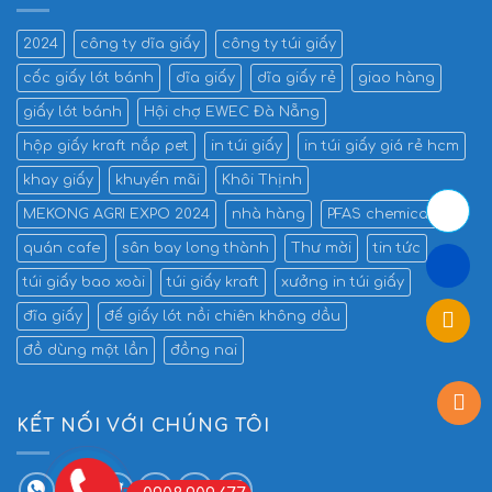
2024
công ty dĩa giấy
công ty túi giấy
cốc giấy lót bánh
dĩa giấy
dĩa giấy rẻ
giao hàng
giấy lót bánh
Hội chợ EWEC Đà Nẵng
hộp giấy kraft nắp pet
in túi giấy
in túi giấy giá rẻ hcm
khay giấy
khuyến mãi
Khôi Thịnh
MEKONG AGRI EXPO 2024
nhà hàng
PFAS chemicals
quán cafe
sân bay long thành
Thư mời
tin tức
túi giấy bao xoài
túi giấy kraft
xưởng in túi giấy
đĩa giấy
đế giấy lót nồi chiên không dầu
đồ dùng một lần
đồng nai
KẾT NỐI VỚI CHÚNG TÔI