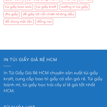
túi giấy bao xoài
túi giấy kraft
xưởng in túi giấy
đĩa giấy
đế giấy lót nồi chiên không dầu
đồ dùng một lần
đồng nai
IN TÚI GIẤY GIÁ RẺ HCM
In Túi Giấy Giá Rẻ HCM
chuyên sản xuất túi giấy
kraft, cung cấp bao bì giấy có sẵn giá rẻ. Túi giấy
bánh mì, túi giấy bọc trái cây sỉ lẻ giá tốt nhất
HCM.