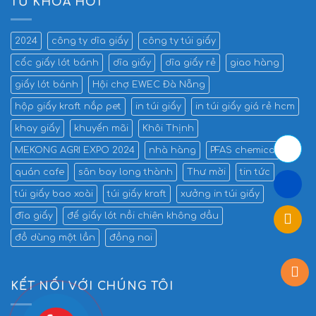
TỪ KHÓA HOT
2024
công ty dĩa giấy
công ty túi giấy
cốc giấy lót bánh
dĩa giấy
dĩa giấy rẻ
giao hàng
giấy lót bánh
Hội chợ EWEC Đà Nẵng
hộp giấy kraft nắp pet
in túi giấy
in túi giấy giá rẻ hcm
khay giấy
khuyến mãi
Khôi Thịnh
MEKONG AGRI EXPO 2024
nhà hàng
PFAS chemicals
quán cafe
sân bay long thành
Thư mời
tin tức
túi giấy bao xoài
túi giấy kraft
xưởng in túi giấy
đĩa giấy
đế giấy lót nồi chiên không dầu
đồ dùng một lần
đồng nai
KẾT NỐI VỚI CHÚNG TÔI