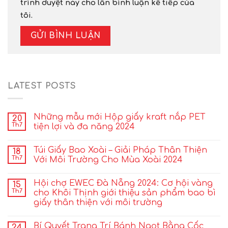
trình duyệt này cho lần bình luận kế tiếp của
tôi.
LATEST POSTS
Những mẫu mới Hộp giấy kraft nắp PET
20
Th7
tiện lợi và đa năng 2024
Túi Giấy Bao Xoài – Giải Pháp Thân Thiện
18
Th7
Với Môi Trường Cho Mùa Xoài 2024
Hội chợ EWEC Đà Nẵng 2024: Cơ hội vàng
15
Th7
cho Khôi Thịnh giới thiệu sản phẩm bao bì
giấy thân thiện với môi trường
Bí Quyết Trang Trí Bánh Ngọt Bằng Cốc
24