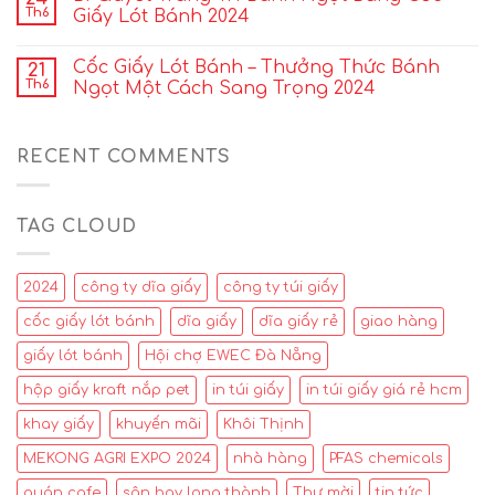
Th6
Giấy Lót Bánh 2024
Cốc Giấy Lót Bánh – Thưởng Thức Bánh
21
Th6
Ngọt Một Cách Sang Trọng 2024
RECENT COMMENTS
TAG CLOUD
2024
công ty dĩa giấy
công ty túi giấy
cốc giấy lót bánh
dĩa giấy
dĩa giấy rẻ
giao hàng
giấy lót bánh
Hội chợ EWEC Đà Nẵng
hộp giấy kraft nắp pet
in túi giấy
in túi giấy giá rẻ hcm
khay giấy
khuyến mãi
Khôi Thịnh
MEKONG AGRI EXPO 2024
nhà hàng
PFAS chemicals
quán cafe
sân bay long thành
Thư mời
tin tức