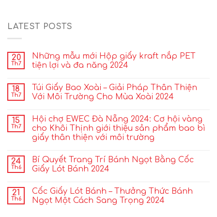
LATEST POSTS
Những mẫu mới Hộp giấy kraft nắp PET
20
Th7
tiện lợi và đa năng 2024
Túi Giấy Bao Xoài – Giải Pháp Thân Thiện
18
Th7
Với Môi Trường Cho Mùa Xoài 2024
Hội chợ EWEC Đà Nẵng 2024: Cơ hội vàng
15
Th7
cho Khôi Thịnh giới thiệu sản phẩm bao bì
giấy thân thiện với môi trường
Bí Quyết Trang Trí Bánh Ngọt Bằng Cốc
24
Th6
Giấy Lót Bánh 2024
Cốc Giấy Lót Bánh – Thưởng Thức Bánh
21
Th6
Ngọt Một Cách Sang Trọng 2024