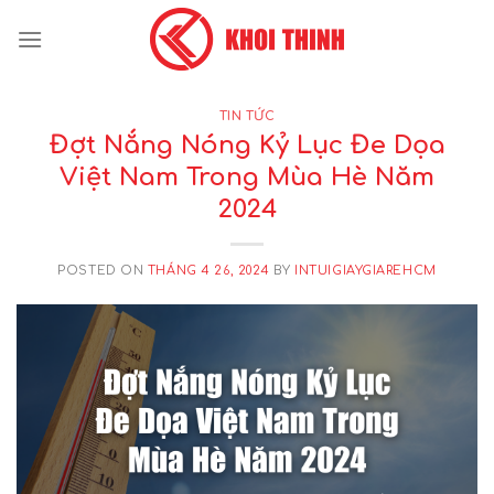
Skip
to
content
TIN TỨC
Đợt Nắng Nóng Kỷ Lục Đe Dọa
Việt Nam Trong Mùa Hè Năm
2024
POSTED ON
THÁNG 4 26, 2024
BY
INTUIGIAYGIAREHCM