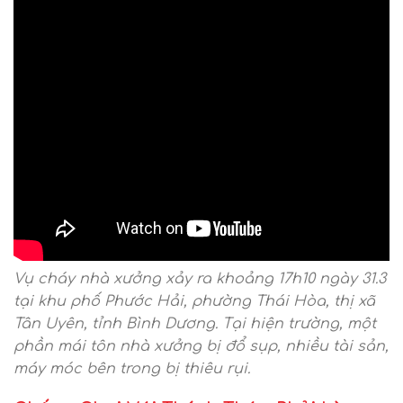
Vụ cháy nhà xưởng xảy ra khoảng 17h10 ngày 31.3
tại khu phố Phước Hải, phường Thái Hòa, thị xã
Tân Uyên, tỉnh Bình Dương. Tại hiện trường, một
phần mái tôn nhà xưởng bị đổ sụp, nhiều tài sản,
máy móc bên trong bị thiêu rụi.