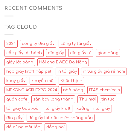
RECENT COMMENTS
TAG CLOUD
2024
công ty dĩa giấy
công ty túi giấy
cốc giấy lót bánh
dĩa giấy
dĩa giấy rẻ
giao hàng
giấy lót bánh
Hội chợ EWEC Đà Nẵng
hộp giấy kraft nắp pet
in túi giấy
in túi giấy giá rẻ hcm
khay giấy
khuyến mãi
Khôi Thịnh
MEKONG AGRI EXPO 2024
nhà hàng
PFAS chemicals
quán cafe
sân bay long thành
Thư mời
tin tức
túi giấy bao xoài
túi giấy kraft
xưởng in túi giấy
đĩa giấy
đế giấy lót nồi chiên không dầu
đồ dùng một lần
đồng nai