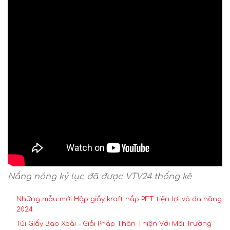
Nắng nóng kỷ lục đã được VTV24 thống kê
Những mẫu mới Hộp giấy kraft nắp PET tiện lợi và đa năng
2024
Túi Giấy Bao Xoài – Giải Pháp Thân Thiện Với Môi Trường