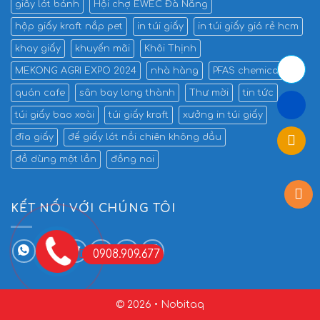
giấy lót bánh
Hội chợ EWEC Đà Nẵng
hộp giấy kraft nắp pet
in túi giấy
in túi giấy giá rẻ hcm
khay giấy
khuyến mãi
Khôi Thịnh
MEKONG AGRI EXPO 2024
nhà hàng
PFAS chemicals
quán cafe
sân bay long thành
Thư mời
tin tức
túi giấy bao xoài
túi giấy kraft
xưởng in túi giấy
đĩa giấy
đế giấy lót nồi chiên không dầu
đồ dùng một lần
đồng nai
KẾT NỐI VỚI CHÚNG TÔI
0908.909.677
© 2026 • Nobitaq