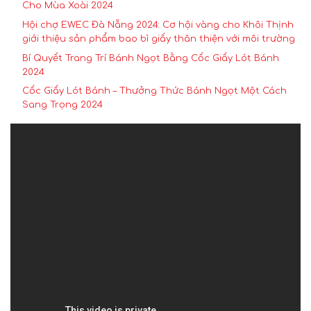
Cho Mùa Xoài 2024
Hội chợ EWEC Đà Nẵng 2024: Cơ hội vàng cho Khôi Thịnh
giới thiệu sản phẩm bao bì giấy thân thiện với môi trường
Bí Quyết Trang Trí Bánh Ngọt Bằng Cốc Giấy Lót Bánh
2024
Cốc Giấy Lót Bánh – Thưởng Thức Bánh Ngọt Một Cách
Sang Trọng 2024