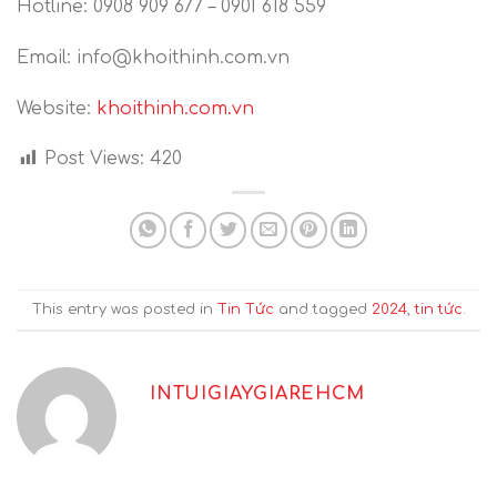
Hotline: 0908 909 677 – 0901 618 559
Email: info@khoithinh.com.vn
Website:
khoithinh.com.vn
Post Views:
420
This entry was posted in
Tin Tức
and tagged
2024
,
tin tức
.
INTUIGIAYGIAREHCM