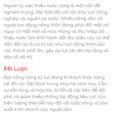
Ngoài ra, việc thiếu nước cũng là một vấn đề
nghiêm trọng, đặc biệt đối với các khu vực nông
nghiệp và nguồn lợi nước. Nhiều nông dân và
người lao động nông thôn đang phải đối mặt với
nguy cơ mất mát về mùa màng và thu nhập do
thiếu nước làm khô hanh đất đai. Điều này có thể
dẫn đến sự di cư từ các khu vực nông thôn vào
các thành phố lớn, gây áp lực lớn lên hạ tầng và
dân số đô thị.
Kết Luận
Đợt nắng nóng kỷ lục đang là thách thức nặng
nề đối với Việt Nam trong mùa hè năm nay. Cần
sự sẵn lòng và hợp tác từ tất cả các bên để đối
phó và giảm thiểu những tác động tiêu cực của
hiện tượng thời tiết này đối với cuộc sống và sản
xuất kinh doanh của người dân.