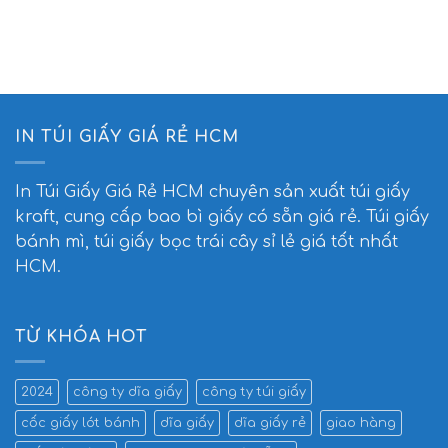
IN TÚI GIẤY GIÁ RẺ HCM
In Túi Giấy Giá Rẻ HCM
chuyên sản xuất túi giấy
kraft, cung cấp bao bì giấy có sẵn giá rẻ. Túi giấy
bánh mì, túi giấy bọc trái cây sỉ lẻ giá tốt nhất
HCM.
TỪ KHÓA HOT
2024
công ty dĩa giấy
công ty túi giấy
cốc giấy lót bánh
dĩa giấy
dĩa giấy rẻ
giao hàng