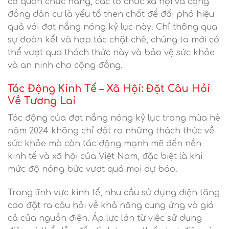
cơ quan chức năng, các tổ chức xã hội và cộng
đồng dân cư là yếu tố then chốt để đối phó hiệu
quả với đợt nắng nóng kỷ lục này. Chỉ thông qua
sự đoàn kết và hợp tác chặt chẽ, chúng ta mới có
thể vượt qua thách thức này và bảo vệ sức khỏe
và an ninh cho cộng đồng.
Tác Động Kinh Tế – Xã Hội: Đặt Câu Hỏi
Về Tương Lai
Tác động của đợt nắng nóng kỷ lục trong mùa hè
năm 2024 không chỉ đặt ra những thách thức về
sức khỏe mà còn tác động mạnh mẽ đến nền
kinh tế và xã hội của Việt Nam, đặc biệt là khi
mức độ nóng bức vượt quá mọi dự báo.
Trong lĩnh vực kinh tế, nhu cầu sử dụng điện tăng
cao đặt ra câu hỏi về khả năng cung ứng và giá
cả của nguồn điện. Áp lực lớn từ việc sử dụng