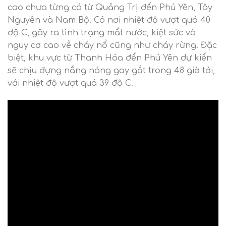
cao chưa từng có từ Quảng Trị đến Phú Yên, Tây
Nguyên và Nam Bộ. Có nơi nhiệt độ vượt quá 40
độ C, gây ra tình trạng mất nước, kiệt sức và
nguy cơ cao về cháy nổ cũng như cháy rừng. Đặc
biệt, khu vực từ Thanh Hóa đến Phú Yên dự kiến
sẽ chịu đựng nắng nóng gay gắt trong 48 giờ tới,
với nhiệt độ vượt quá 39 độ C.