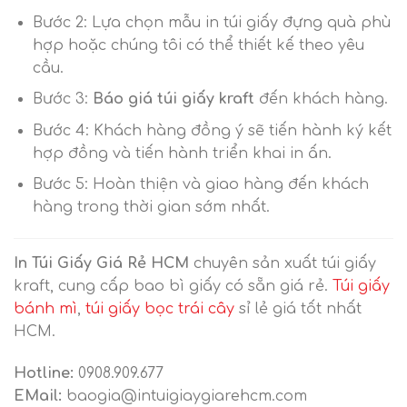
Bước 2: Lựa chọn mẫu in túi giấy đựng quà phù
hợp hoặc chúng tôi có thể thiết kế theo yêu
cầu.
Bước 3:
Báo giá túi giấy kraft
đến khách hàng.
Bước 4: Khách hàng đồng ý sẽ tiến hành ký kết
hợp đồng và tiến hành triển khai in ấn.
Bước 5: Hoàn thiện và giao hàng đến khách
hàng trong thời gian sớm nhất.
In Túi Giấy Giá Rẻ HCM
chuyên sản xuất túi giấy
kraft, cung cấp bao bì giấy có sẵn giá rẻ.
Túi giấy
bánh mì
,
túi giấy bọc trái cây
sỉ lẻ giá tốt nhất
HCM.
Hotline:
0908.909.677
EMail:
baogia@intuigiaygiarehcm.com