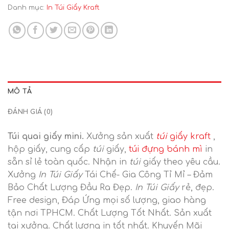
Danh mục:
In Túi Giấy Kraft
MÔ TẢ
ĐÁNH GIÁ (0)
Túi quai giấy mini.
Xưởng sản xuất
túi
giấy kraft
,
hộp giấy, cung cấp
túi
giấy,
túi đựng bánh mì
in
sẵn sỉ lẻ toàn quốc. Nhận in
túi
giấy theo yêu cầu.
Xưởng
In Túi Giấy
Tái Chế- Gia Công Tỉ Mỉ – Đảm
Bảo Chất Lượng Đầu Ra Đẹp.
In Túi Giấy
rẻ, đẹp.
Free design, Đáp Ứng mọi số lượng, giao hàng
tận nơi TPHCM. Chất Lượng Tốt Nhất. Sản xuất
tại xưởng. Chất lượng in tốt nhất. Khuyến Mãi