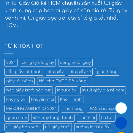
In Túi Giấy Giá Rẻ HCM
chuyên sản xuất túi giấy
kraft, cung cấp bao bì giấy có sẵn giá rẻ. Túi giấy
bánh mì, túi giấy bọc trái cây sỉ lẻ giá tốt nhất
HCM.
TỪ KHÓA HOT
2024
công ty dĩa giấy
công ty túi giấy
cốc giấy lót bánh
dĩa giấy
dĩa giấy rẻ
giao hàng
giấy lót bánh
Hội chợ EWEC Đà Nẵng
hộp giấy kraft nắp pet
in túi giấy
in túi giấy giá rẻ hcm
khay giấy
khuyến mãi
Khôi Thịnh
MEKONG AGRI EXPO 2024
nhà hàng
PFAS chemicals
quán cafe
sân bay long thành
Thư mời
tin tức
túi giấy bao xoài
túi giấy kraft
xưởng in túi giấy