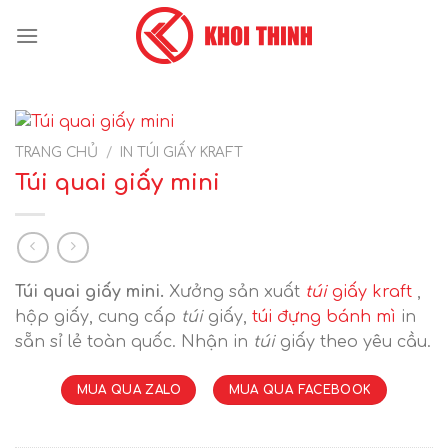
Skip
to
content
TRANG CHỦ
/
IN TÚI GIẤY KRAFT
Túi quai giấy mini
Túi quai giấy mini.
Xưởng sản xuất
túi
giấy kraft
,
hộp giấy, cung cấp
túi
giấy,
túi đựng bánh mì
in
sẵn sỉ lẻ toàn quốc. Nhận in
túi
giấy theo yêu cầu.
MUA QUA ZALO
MUA QUA FACEBOOK