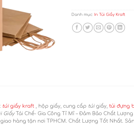
Danh mục:
In Túi Giấy Kraft
t
túi
giấy kraft
, hộp giấy, cung cấp
túi
giấy,
túi đựng 
úi Giấy
Tái Chế- Gia Công Tỉ Mỉ – Đảm Bảo Chất Lượng
 giao hàng tận nơi TPHCM. Chất Lượng Tốt Nhất. Sản x