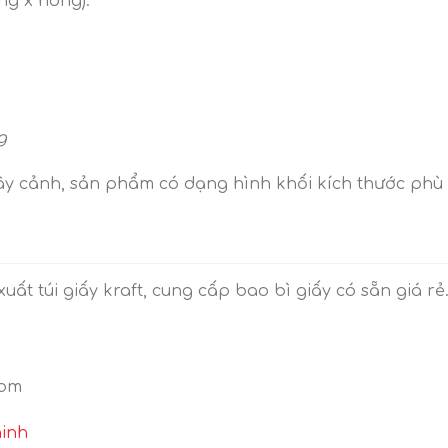
ng x hông).
g
ây cảnh, sản phẩm có dạng hình khối kích thước phù
uất túi giấy kraft, cung cấp bao bì giấy có sẵn giá rẻ
com
hinh