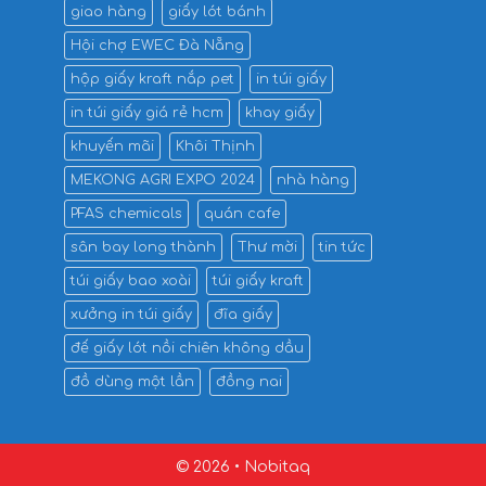
giao hàng
giấy lót bánh
Hội chợ EWEC Đà Nẵng
hộp giấy kraft nắp pet
in túi giấy
in túi giấy giá rẻ hcm
khay giấy
khuyến mãi
Khôi Thịnh
MEKONG AGRI EXPO 2024
nhà hàng
PFAS chemicals
quán cafe
sân bay long thành
Thư mời
tin tức
túi giấy bao xoài
túi giấy kraft
xưởng in túi giấy
đĩa giấy
đế giấy lót nồi chiên không dầu
đồ dùng một lần
đồng nai
© 2026 • Nobitaq