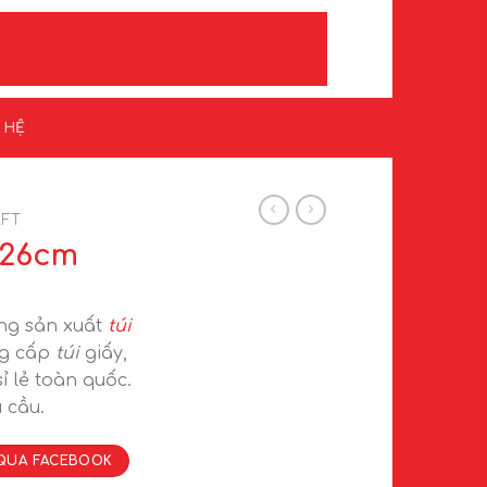
N HỆ
AFT
 26cm
g sản xuất
túi
ng cấp
túi
giấy,
ỉ lẻ toàn quốc.
 cầu.
QUA FACEBOOK