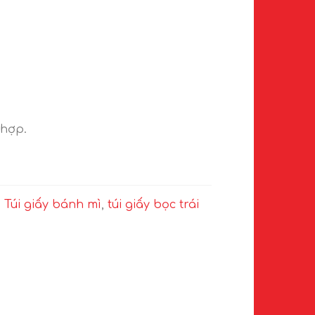
 hợp.
.
Túi giấy bánh mì
,
túi giấy bọc trái