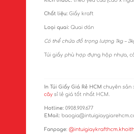
Kích thước:
theo yêu cầu (cao x nga
Chất liệu:
Giấy kraft
Loại quai:
Quai dán
Có thể chứa đồ trọng lượng 1kg – 3k
Túi giấy phù hợp đựng hộp nhựa, c
In Túi Giấy Giá Rẻ HCM
chuyên sản x
cây
sỉ lẻ giá tốt nhất HCM.
Hotline:
0908.909.677
EMail:
baogia@intuigiaygiarehcm.
Fanpage
:
@intuigiaykrafthcm.khoit