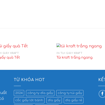
ÚI GIẤY KRAFT
IN TÚI GIẤY KRAFT
giấy quà Tết
Túi kraft trắng ngang
TỪ KHÓA HOT
KẾ
xuất
2024
công ty dĩa giấy
công ty túi giấy
 có
cốc giấy lót bánh
dĩa giấy
dĩa giấy rẻ