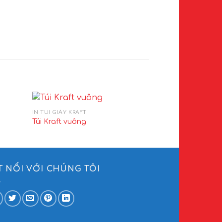
IN TÚI GIẤY KRAFT
IN TÚI GIẤY KRAFT
Túi Kraft vuông
Túi giấy thời tr
T NỐI VỚI CHÚNG TÔI