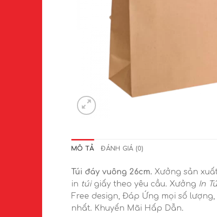
MÔ TẢ
ĐÁNH GIÁ (0)
Túi đáy vuông 26cm.
Xưởng sản xuấ
in
túi
giấy theo yêu cầu. Xưởng
In T
Free design, Đáp Ứng mọi số lượng,
nhất. Khuyến Mãi Hấp Dẫn.