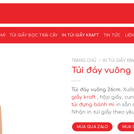
 MÌ
TÚI GIẤY BỌC TRÁI CÂY
IN TÚI GIẤY KRAFT
TIN TỨC
LIÊ
TRANG CHỦ
/
IN TÚI GIẤY KR
Túi đáy vuông
Túi đáy vuông 26cm.
Xưởn
giấy kraft
, hộp giấy, cu
túi đựng bánh mì
in sẵn s
Nhận in
túi
giấy theo yêu
MUA QUA ZALO
MUA 