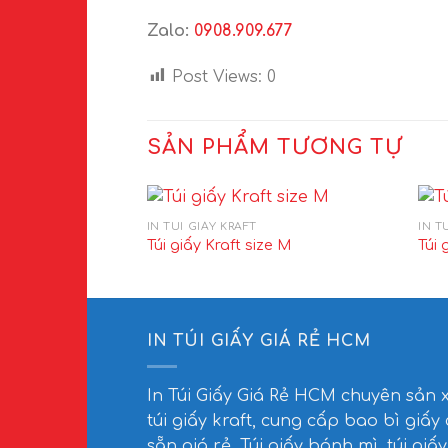
Zalo:
0908.909.677
Post Views:
0
SẢN PHẨM TƯƠNG TỰ
IN TÚI GIẤY KRAFT
IN T
Túi giấy Kraft size M
Túi 
IN TÚI GIẤY GIÁ RẺ HCM
In Túi Giấy Giá Rẻ HCM
chuyên sản 
túi giấy kraft, cung cấp bao bì giấy
sẵn giá rẻ. Túi giấy bánh mì, túi giấy