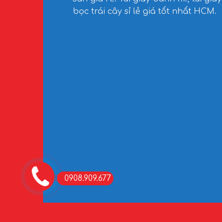
bọc trái cây sỉ lẻ giá tốt nhất HCM.
0908.909.677