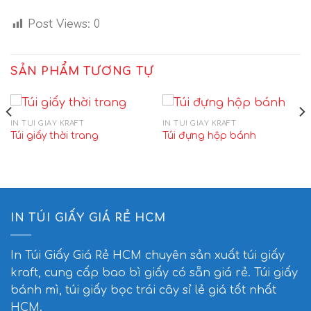
Post Views:
0
SẢN PHẨM TƯƠNG TỰ
IN TÚI GIẤY KRAFT
IN TÚI GIẤY KRAFT
Túi giấy thời trang
Túi đựng hộp bánh
IN TÚI GIẤY GIÁ RẺ HCM
In Túi Giấy Giá Rẻ HCM
chuyên sản xuất túi giấy
kraft, cung cấp bao bì giấy có sẵn giá rẻ. Túi giấy
bánh mì, túi giấy bọc trái cây sỉ lẻ giá tốt nhất
HCM.