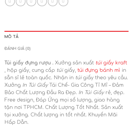
MÔ TẢ
ĐÁNH GIÁ (0)
Túi giấy đựng rượu .
Xưởng sản xuất
túi
giấy kraft
, hộp giấy, cung cấp
túi
giấy,
túi đựng bánh mì
in
sẵn sỉ lẻ toàn quốc. Nhận in
túi
giấy theo yêu cầu.
Xưởng
In Túi Giấy
Tái Chế- Gia Công Tỉ Mỉ – Đảm
Bảo Chất Lượng Đầu Ra Đẹp.
In Túi Giấy
rẻ, đẹp.
Free design, Đáp Ứng mọi số lượng, giao hàng
tận nơi TPHCM. Chất Lượng Tốt Nhất. Sản xuất
tại xưởng. Chất lượng in tốt nhất. Khuyến Mãi
Hấp Dẫn.