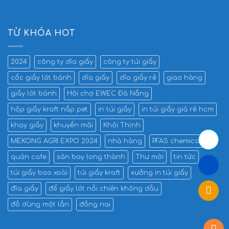
TỪ KHÓA HOT
2024
công ty dĩa giấy
công ty túi giấy
cốc giấy lót bánh
dĩa giấy
dĩa giấy rẻ
giao hàng
giấy lót bánh
Hội chợ EWEC Đà Nẵng
hộp giấy kraft nắp pet
in túi giấy
in túi giấy giá rẻ hcm
khay giấy
khuyến mãi
Khôi Thịnh
MEKONG AGRI EXPO 2024
nhà hàng
PFAS chemicals
quán cafe
sân bay long thành
Thư mời
tin tức
túi giấy bao xoài
túi giấy kraft
xưởng in túi giấy
đĩa giấy
đế giấy lót nồi chiên không dầu
đồ dùng một lần
đồng nai