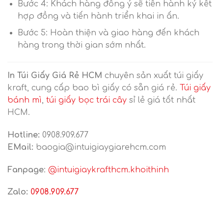
Bước 4: Khách hàng đồng ý sẽ tiến hành ký kết
hợp đồng và tiến hành triển khai in ấn.
Bước 5: Hoàn thiện và giao hàng đến khách
hàng trong thời gian sớm nhất.
In Túi Giấy Giá Rẻ HCM
chuyên sản xuất túi giấy
kraft, cung cấp bao bì giấy có sẵn giá rẻ.
Túi giấy
bánh mì
,
túi giấy bọc trái cây
sỉ lẻ giá tốt nhất
HCM.
Hotline:
0908.909.677
EMail:
baogia@intuigiaygiarehcm.com
Fanpage
:
@intuigiaykrafthcm.khoithinh
Zalo:
0908.909.677