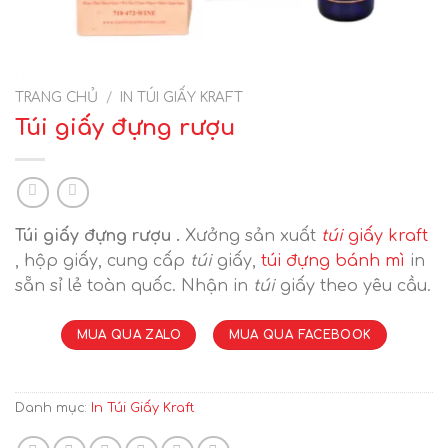
TRANG CHỦ
/
IN TÚI GIẤY KRAFT
Túi giấy đựng rượu
Túi giấy đựng rượu .
Xưởng sản xuất
túi
giấy kraft
, hộp giấy, cung cấp
túi
giấy,
túi đựng bánh mì
in
sẵn sỉ lẻ toàn quốc. Nhận in
túi
giấy theo yêu cầu.
MUA QUA ZALO
MUA QUA FACEBOOK
Danh mục:
In Túi Giấy Kraft